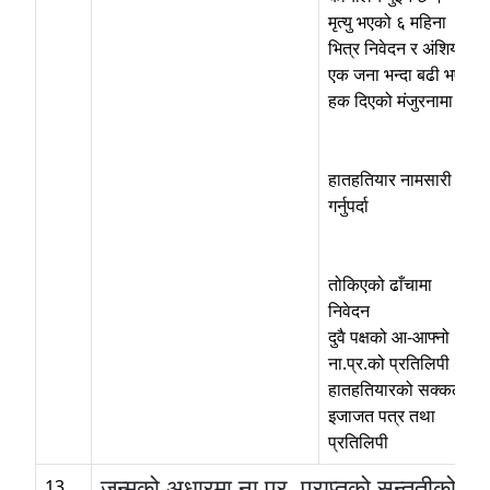
मृत्यु भएको ६ महिना
भित्र निवेदन र अंशियार
एक जना भन्दा बढी भए
हक दिएको मंजुरनामा ।
हातहतियार नामसारी
गर्नुपर्दा
तोकिएको ढाँचामा
निवेदन
दुवै पक्षको आ-आफ्नो
ना.प्र.को प्रतिलिपी
हातहतियारको सक्कल
इजाजत पत्र तथा
प्रतिलिपी
जन्मको अधारमा ना.प्र. प्राप्तको सन्ततीको ला
13