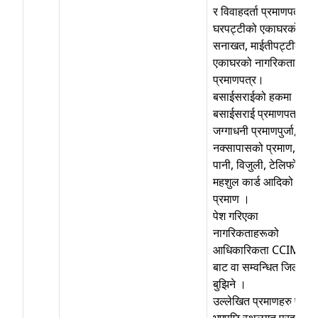
र विवाहदर्ता प्रमाणपत्र,
घरपट्टीको एकाघरको
सनाखत, माईतीपट्टीको
एकाघरको नागरिकताको
प्रमाणपत्र।
बसाईसराईको हकमा
बसाईसराई प्रमाणपत्र,
जग्गाधनी प्रमाणपुर्जा,
नक्सापासको प्रमाण,
पानी, विजुली, टेलिफोन
महशुल कार्ड आदिको
प्रमाण ।
पेश गरिएका
नागरिकताहरूको
आधिकारिकता CCIMS
बाट वा सम्वन्धित जिल्ला
बुझिने ।
उल्लेखित प्रमाणहरु पेश