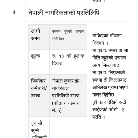
नेपाली नागरिकताको प्रतिलिपि
4
लाग्ने
प्रमाण पुगेको खण्डमा
तोकिएको ढाँचामा
समय
सोही दिन
निवेदन ।
ना.प्र.प. नम्बर वा जारी
शुल्क
रु‍. १३
को हुलाक
मिति खुलेको प्रमाण ।
टिकट
अन्य जिल्लाबाट
ना.प्र.प. लिएकाको
हकमा ती जिल्लाबाट
जिम्मेवार
गोपाल कुमार झा
-
अभिलेख प्राप्त भएपछि
कर्मचारी/
नागरिकता
मात्र दिईनेछ ।
शाखा
प्रतिलिपी शाखा
दुवै कान देखिने अटो
(कोठा नं - झ्यान
साईजको फोटो –२
नं. ५)
प्रति ।
गुनासो
सुन्ने
अधिकारी