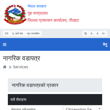
Accessibility
मुख्य
मुख्य
वेबसाइट
नेपाल सरकार
Mode
सामाग्री
नेभिगेसन
खोजमा
गृह मन्त्रालय
सुरु
पढ्नुहाेस्
पढ्नुहाेस्
जानुहोस्
जिल्ला प्रशासन कार्यालय, रौतहट
गर्नुहोस्
EN
डार्क मोड
न्यून व्यान्डविथ
A-
A
A+
मेनु
नागरिक वडापत्र
Services
नागरिक वडापत्रको प्रकार
सबै सेवाहरू
Citizenship Section(नागरिकता शाखा)