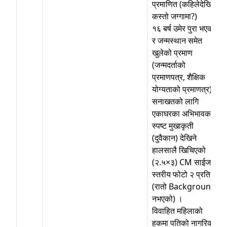
प्रमाणित (कहिलेदेखि
कस्तो जग्गामा?)
१६ बर्ष उमेर पुरा भएको
र जन्मस्थान समेत
खुलेको प्रमाण
(जन्मदर्ताको
प्रमाणपत्र, शैक्षिक
योग्यताको प्रमाणत्र) ।
सनाखतको लागि
एकाघरका अभिभावक ।
स्पष्ट मुखाकृती
(दुवैकान) देखिने
हालसालै खिचिएको
(२.५×३) CM साईजको
स्तरीय फोटो २ प्रति
(रातो Background
नभएको) ।
विवाहित महिलाको
हकमा पतिको नागरिकता