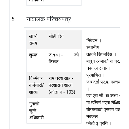
नावालक परिचयपत्र
5
लाग्ने
सोही दिन
निवेदन ।
समय
स्थानीय
तहको सिफारिस ।
शुल्क
रु.१०।– को
बावु र आमाको ना.प्र.प.
टिकट
नक्कल र नाता
प्रमाणित ।
जिम्मेवार
राम नरेश साह
-
जन्मदर्ता प्र.प. नक्कल
कर्मचारी/
प्रशासन शाखा
।
शाखा
(कोठा नं - 103)
एस.एल.सी. वा कक्षा १०
मा उत्तिर्ण भएमा शैक्षिक
गुनासो
योग्यताको प्रमाण पत्र
सुन्ने
नक्कल
अधिकारी
फोटो ३ प्रति ।