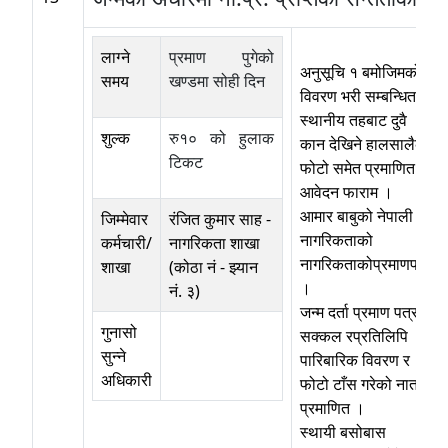
लाग्ने
प्रमाण पुगेको
अनुसूचि १ बमोजिमको
समय
खण्डमा सोही दिन
विवरण भरी सम्बन्धित
स्थानीय तहबाट दुवै
शुल्क
रु१० को हुलाक
कान देखिने हालसालैको
टिकट
फोटो समेत प्रमाणित
आवेदन फाराम ।
आमार बाबुको नेपाली
जिम्मेवार
रंजित कुमार साह
-
नागरिकताको
कर्मचारी/
नागरिकता शाखा
नागरिकताकोप्रमाणपत्र
शाखा
(कोठा नं - झ्यान
।
नं. ३)
जन्म दर्ता प्रमाण पत्र
गुनासो
सक्कल रप्रतिलिपि ।
सुन्ने
पारिबारिक विवरण र
अधिकारी
फोटो टाँस गरेको नाता
प्रमाणित ।
स्थायी बसोबास