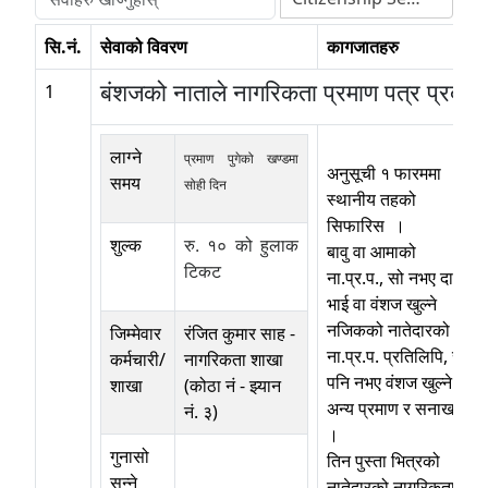
सि.नं.
सेवाको विवरण
कागजातहरु
बंशजको नाताले नागरिकता प्रमाण पत्र प्रदान गर्
1
लाग्ने
प्रमाण पुगेको खण्डमा
अनुसूची १ फारममा
समय
सोही दिन
स्थानीय तहको
सिफारिस ।
शुल्क
रु‍. १० को हुलाक
बावु वा आमाको
टिकट
ना.प्र.प., सो नभए दाजु,
भाई वा वंशज खुल्ने
नजिकको नातेदारको
जिम्मेवार
रंजित कुमार साह
-
ना.प्र.प. प्रतिलिपि, सो
कर्मचारी/
नागरिकता शाखा
पनि नभए वंशज खुल्ने
शाखा
(कोठा नं - झ्यान
अन्य प्रमाण र सनाखत
नं. ३)
।
गुनासो
तिन पुस्ता भित्रको
सुन्ने
नातेदारको नागरिकताको