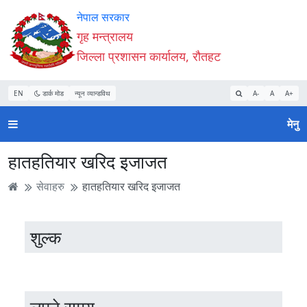
Accessibility
मुख्य
मुख्य
वेबसाइट
नेपाल सरकार
Mode
सामाग्री
नेभिगेसन
खोजमा
गृह मन्त्रालय
सुरु
पढ्नुहाेस्
पढ्नुहाेस्
जानुहोस्
जिल्ला प्रशासन कार्यालय, रौतहट
गर्नुहोस्
EN
डार्क मोड
न्यून व्यान्डविथ
A-
A
A+
मेनु
हातहतियार खरिद इजाजत
सेवाहरु
हातहतियार खरिद इजाजत
शुल्क