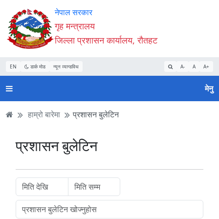
Accessibility
मुख्य
मुख्य
वेबसाइट
नेपाल सरकार
Mode
सामाग्री
नेभिगेसन
खोजमा
गृह मन्त्रालय
सुरु
पढ्नुहाेस्
पढ्नुहाेस्
जानुहोस्
जिल्ला प्रशासन कार्यालय, रौतहट
गर्नुहोस्
EN
डार्क मोड
न्यून व्यान्डविथ
A-
A
A+
मेनु
हाम्रो बारेमा
प्रशासन बुलेटिन
प्रशासन बुलेटिन