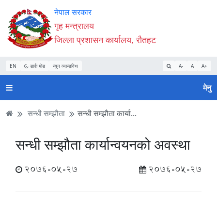
Accessibility
मुख्य
मुख्य
वेबसाइट
नेपाल सरकार
Mode
सामाग्री
नेभिगेसन
खोजमा
गृह मन्त्रालय
सुरु
पढ्नुहाेस्
पढ्नुहाेस्
जानुहोस्
जिल्ला प्रशासन कार्यालय, रौतहट
गर्नुहोस्
EN
डार्क मोड
न्यून व्यान्डविथ
A-
A
A+
मेनु
सन्धी सम्झौता
सन्धी सम्झौता कार्या...
सन्धी सम्झौता कार्यान्वयनको अवस्था
2076-05-27
2076-05-27