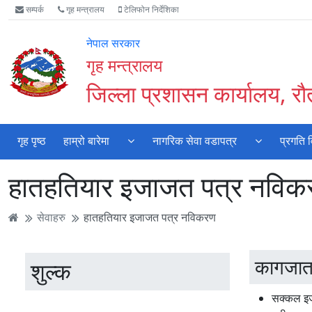
Accessibility
मुख्य
मुख्य
वेबसाइट
सम्पर्क
गृह मन्त्रालय
टेलिफोन निर्देशिका
Mode
सामाग्री
नेभिगेसन
खोजमा
सुरु
पढ्नुहाेस्
पढ्नुहाेस्
जानुहोस्
नेपाल सरकार
गर्नुहोस्
गृह मन्त्रालय
जिल्ला प्रशासन कार्यालय, र
गृह पृष्ठ
हाम्रो बारेमा
नागरिक सेवा वडापत्र
प्रगति 
हातहतियार इजाजत पत्र नविक
सेवाहरु
हातहतियार इजाजत पत्र नविकरण
कागजात
शुल्क
सक्कल इजा