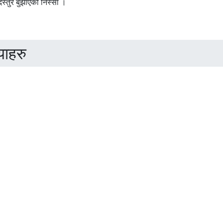
्तुर बुझाएको निस्सा ।
याहरु