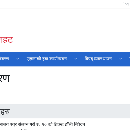
Engl
ौतहट
विवरण
सूचनाको हक कार्यान्वयन
विपद् व्यवस्थापन
रण
हरु
जत पत्र संलग्न गरी रु. १० को टिकट टाँसी निवेदन ।