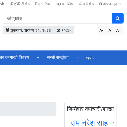
ish
एसिएबिलिटी मोड
स्क्रिन रिडर
न्यून व्यान्डविथ
डार्क मोड
उच्च कन्ट्रास्ट
वेबसाइटमा
सामग्री
खोज्नुहोस
शुक्रबार, श्रावण २२, २०८३
१२:४५
A-
A
A+
घर जग्गाको विवरण
सन्धी सम्झौता
थप
जिम्मेवार कर्मचारी/शाखा
राम नरेश साह
-