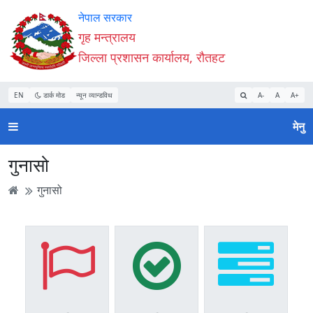
Accessibility
मुख्य
मुख्य
वेबसाइट
नेपाल सरकार
Mode
सामाग्री
नेभिगेसन
खोजमा
गृह मन्त्रालय
सुरु
पढ्नुहाेस्
पढ्नुहाेस्
जानुहोस्
जिल्ला प्रशासन कार्यालय, रौतहट
गर्नुहोस्
EN
डार्क मोड
न्यून व्यान्डविथ
A-
A
A+
मेनु
गुनासो
गुनासो