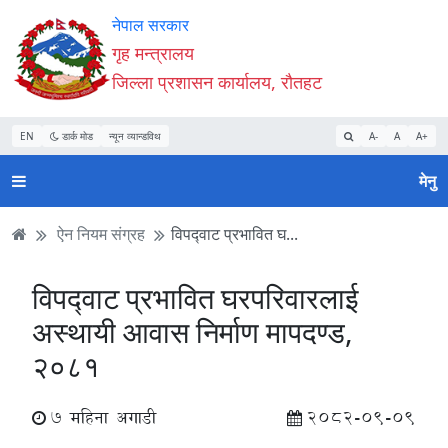
Accessibility
मुख्य
मुख्य
वेबसाइट
नेपाल सरकार
Mode
सामाग्री
नेभिगेसन
खोजमा
गृह मन्त्रालय
सुरु
पढ्नुहाेस्
पढ्नुहाेस्
जानुहोस्
जिल्ला प्रशासन कार्यालय, रौतहट
गर्नुहोस्
EN
डार्क मोड
न्यून व्यान्डविथ
A-
A
A+
मेनु
ऐन नियम संग्रह
विपद्‍वाट प्रभावित घ...
विपद्‍वाट प्रभावित घरपरिवारलाई
अस्थायी आवास निर्माण मापदण्ड,
२०८१
7 महिना अगाडी
2082-09-09