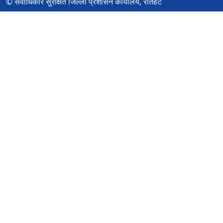
© सर्वाधिकार सुरक्षित जिल्ला प्रशासन कार्यालय, रौतहट