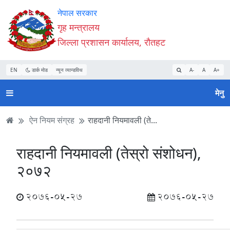
Accessibility
मुख्य
मुख्य
वेबसाइट
नेपाल सरकार
Mode
सामाग्री
नेभिगेसन
खोजमा
गृह मन्त्रालय
सुरु
पढ्नुहाेस्
पढ्नुहाेस्
जानुहोस्
जिल्ला प्रशासन कार्यालय, रौतहट
गर्नुहोस्
EN
डार्क मोड
न्यून व्यान्डविथ
A-
A
A+
मेनु
ऐन नियम संग्रह
राहदानी नियमावली (ते...
राहदानी नियमावली (तेस्रो संशोधन),
२०७२
2076-05-27
2076-05-27