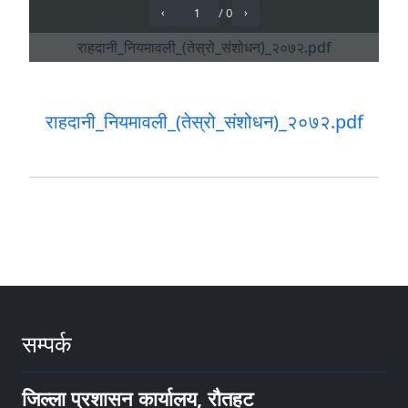
राहदानी_नियमावली_(तेस्रो_संशोधन)_२०७२.pdf
सम्पर्क
जिल्ला प्रशासन कार्यालय, रौतहट