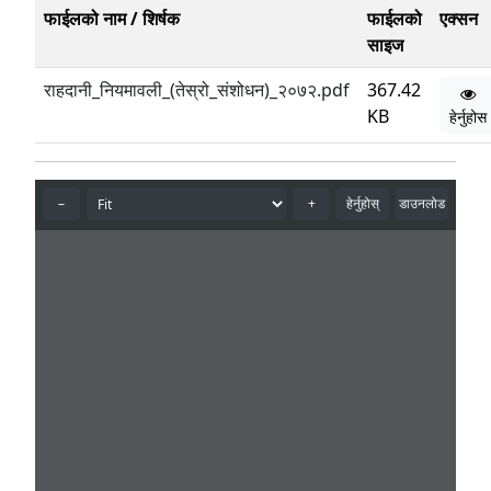
फाईलको नाम / शिर्षक
फाईलको
एक्सन
साइज
राहदानी_नियमावली_(तेस्रो_संशोधन)_२०७२.pdf
367.42
KB
हेर्नुहोस