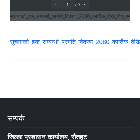
सूचनाको_हक_सम्बन्धी_प्रगति_विवरण_2080_कार्तिक_देखि
सम्पर्क
जिल्ला प्रशासन कार्यालय, रौतहट