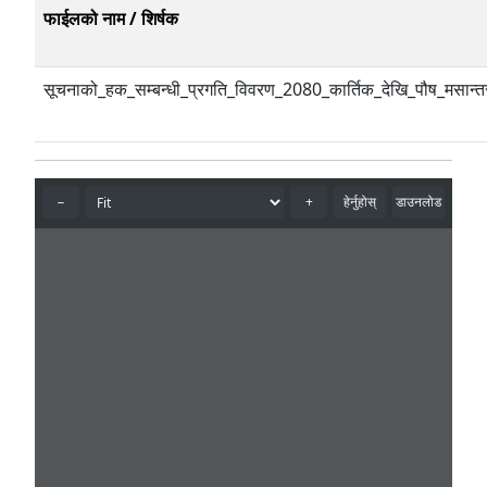
फाईलको नाम / शिर्षक
सूचनाको_हक_सम्बन्धी_प्रगति_विवरण_2080_कार्तिक_देखि_पौष_मसान्त