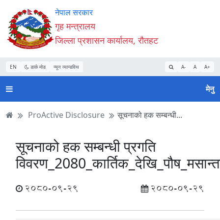
Accessibility
मुख्य
मुख्य
वेबसाइट
नेपाल सरकार
Mode
सामाग्री
नेभिगेसन
खोजमा
गृह मन्त्रालय
सुरु
पढ्नुहाेस्
पढ्नुहाेस्
जानुहोस्
जिल्ला प्रशासन कार्यालय, रौतहट
गर्नुहोस्
EN
डार्क मोड
न्यून व्यान्डविथ
A-
A
A+
मेनु
ProActive Disclosure
सूचनाको हक सम्बन्धी...
सूचनाको हक सम्बन्धी प्रगति
विवरण_2080_कार्तिक_देखि_पौष_मसान्त
2080-09-29
2080-09-29