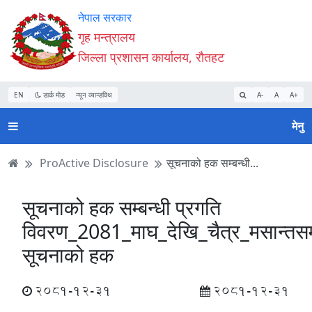
Accessibility
मुख्य
मुख्य
वेबसाइट
नेपाल सरकार
Mode
सामाग्री
नेभिगेसन
खोजमा
गृह मन्त्रालय
सुरु
पढ्नुहाेस्
पढ्नुहाेस्
जानुहोस्
जिल्ला प्रशासन कार्यालय, रौतहट
गर्नुहोस्
EN
डार्क मोड
न्यून व्यान्डविथ
A-
A
A+
मेनु
ProActive Disclosure
सूचनाको हक सम्बन्धी...
सूचनाको हक सम्बन्धी प्रगति
विवरण_2081_माघ_देखि_चैत्र_मसान्तसम
सूचनाको हक
2081-12-31
2081-12-31