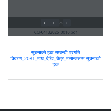
सूचनाको हक सम्बन्धी प्रगति
विवरण_2081_माघ_देखि_चैत्र_मसान्तसम्म सूचनाको
हक