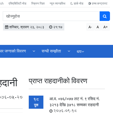
ish
एसिएबिलिटी मोड
स्क्रिन रिडर
न्यून व्यान्डविथ
डार्क मोड
उच्च कन्ट्रास्ट
वेबसाइटमा
सामग्री
खोज्नुहोस
शनिबार, श्रावण २३, २०८३
२१:१७
A-
A
A+
घर जग्गाको विवरण
सन्धी सम्झौता
थप
हदानी
प्राप्त राहदानीको विवरण
076-05-20
आ.व. ०७६/०७७ लट नं. ९ रसिद नं‍.
18
३२१३ देखि ३७१८ सम्मका राहदानी
पुस
2076-09-18