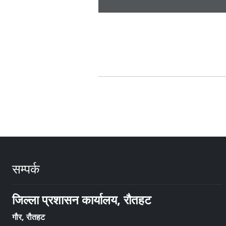
सम्पर्क
जिल्ला प्रशासन कार्यालय, रौतहट
गौर, रौतहट