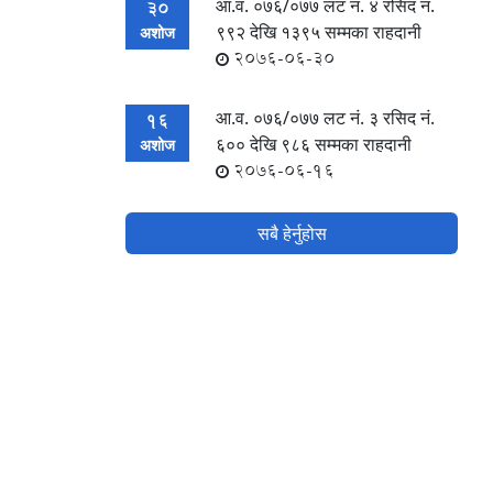
आ.व. ०७६/०७७ लट नं. ४ रसिद नं‍.
30
९९२ देखि १३९५ सम्मका राहदानी
अशोज
2076-06-30
आ.व. ०७६/०७७ लट नं. ३ रसिद नं‍.
16
६०० देखि ९८६ सम्मका राहदानी
अशोज
2076-06-16
सबै हेर्नुहोस