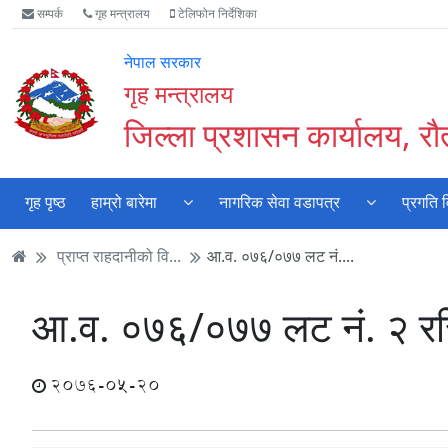
Accessibility
मुख्य
मुख्य
वेबसाइट
सम्पर्क
गृह मन्त्रालय
टेलिफोन निर्देशिका
Mode
सामाग्री
नेभिगेसन
खोजमा
सुरु
पढ्नुहाेस्
पढ्नुहाेस्
जानुहोस्
नेपाल सरकार
गर्नुहोस्
गृह मन्त्रालय
जिल्ला प्रशासन कार्यालय, र
गृह पृष्ठ
हाम्रो बारेमा
नागरिक सेवा वडापत्र
प्रगति 
प्राप्त राहदानीको वि...
आ.व. ०७६/०७७ लट नं....
आ.व. ०७६/०७७ लट नं. २ रसि
2076-05-20