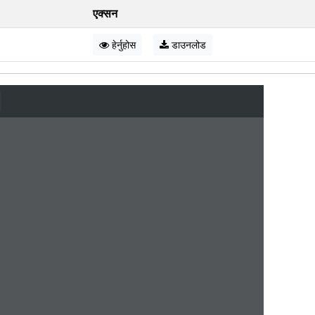
एक्सन
हेर्नुहोस
डाउनलोड