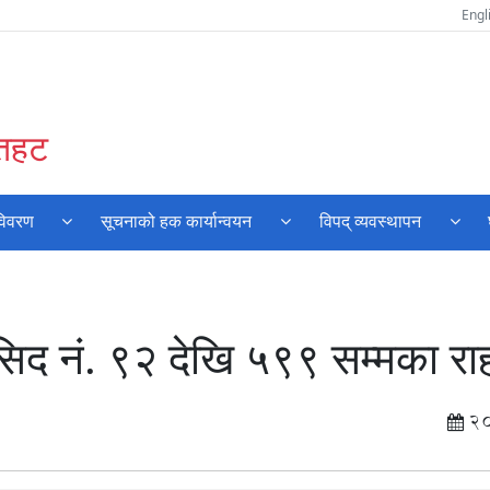
Engl
ौतहट
विवरण
सूचनाको हक कार्यान्वयन
विपद् व्यवस्थापन
द नं‍. ९२ देखि ५९९ सम्मका रा
2