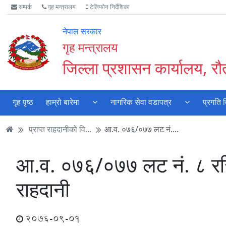
Accessibility
मुख्य
मुख्य
वेबसाइट
सम्पर्क
गृह मन्त्रालय
टेलिफोन निर्देशिका
Mode
सामाग्री
नेभिगेसन
खोजमा
सुरु
पढ्नुहाेस्
पढ्नुहाेस्
जानुहोस्
नेपाल सरकार
गर्नुहोस्
गृह मन्त्रालय
जिल्ला प्रशासन कार्यालय, र
गृह पृष्ठ
हाम्रो बारेमा
नागरिक सेवा वडापत्र
प्रगति 
प्राप्त राहदानीको वि...
आ.व. ०७६/०७७ लट नं....
आ.व. ०७६/०७७ लट नं. ८ रस
राहदानी
2076-09-01