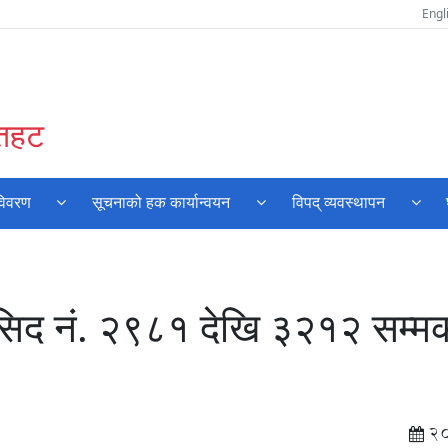
Engl
ौतहट
विवरण
सूचनाको हक कार्यान्वयन
विपद् व्यवस्थापन
िद नं‍. २९८१ देखि ३२१२ सम्म
2