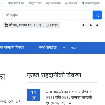
ish
एसिएबिलिटी मोड
स्क्रिन रिडर
न्यून व्यान्डविथ
डार्क मोड
उच्च कन्ट्रास्ट
वेबसाइटमा
सामग्री
खोज्नुहोस
शनिबार, श्रावण २३, २०८३
२२:३१
A-
A
A+
घर जग्गाको विवरण
सन्धी सम्झौता
थप
का
प्राप्त राहदानीको विवरण
आ.व. ०७६/०७७ लट नं. ९ रसिद नं‍.
18
३२१३ देखि ३७१८ सम्मका राहदानी
पुस
076-09-01
2076-09-18