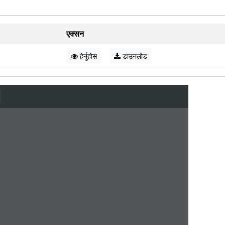
एक्सन
हेर्नुहोस
डाउनलोड