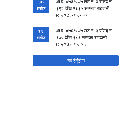
आ.व. ०७६/०७७ लट नं. ४ रसिद नं‍.
30
९९२ देखि १३९५ सम्मका राहदानी
अशोज
2076-06-30
आ.व. ०७६/०७७ लट नं. ३ रसिद नं‍.
16
६०० देखि ९८६ सम्मका राहदानी
अशोज
2076-06-16
सबै हेर्नुहोस