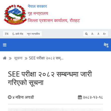
Accessibility
मुख्य
मुख्य
वेबसाइट
नेपाल सरकार
Mode
सामाग्री
नेभिगेसन
खोजमा
गृह मन्त्रालय
सुरु
पढ्नुहाेस्
पढ्नुहाेस्
जानुहोस्
जिल्ला प्रशासन कार्यालय, रौतहट
गर्नुहोस्
EN
डार्क मोड
न्यून व्यान्डविथ
A-
A
A+
मेनु
सूचना
SEE परीक्षा २०८२ सम्...
SEE परीक्षा २०८२ सम्बन्धमा जारी
गरिएको सूचना
४ महिना अगाडी
२०८२-१२-१८