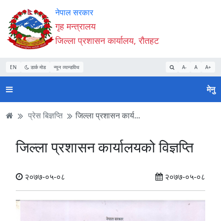
Accessibility
मुख्य
मुख्य
वेबसाइट
नेपाल सरकार
Mode
सामाग्री
नेभिगेसन
खोजमा
गृह मन्त्रालय
सुरु
पढ्नुहाेस्
पढ्नुहाेस्
जानुहोस्
जिल्ला प्रशासन कार्यालय, रौतहट
गर्नुहोस्
EN
डार्क मोड
न्यून व्यान्डविथ
A-
A
A+
मेनु
प्रेस बिज्ञप्ति
जिल्ला प्रशासन कार्य...
जिल्ला प्रशासन कार्यालयको विज्ञप्ति
२०७७-०५-०८
२०७७-०५-०८