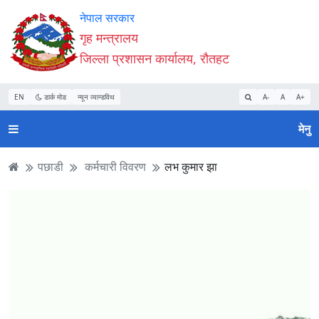
Accessibility
मुख्य
मुख्य
वेबसाइट
नेपाल सरकार
Mode
सामाग्री
नेभिगेसन
खोजमा
गृह मन्त्रालय
सुरु
पढ्नुहाेस्
पढ्नुहाेस्
जानुहोस्
जिल्ला प्रशासन कार्यालय, रौतहट
गर्नुहोस्
EN
डार्क मोड
न्यून व्यान्डविथ
A-
A
A+
मेनु
पछाडी
कर्मचारी विवरण
लभ कुमार झा