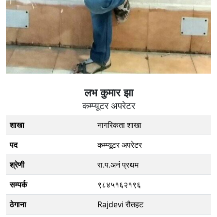
लभ कुमार झा
कम्प्यूटर अपरेटर
शाखा
नागरिकता शाखा
पद
कम्प्यूटर अपरेटर
श्रेणी
रा.प.अनं प्रथम
सम्पर्क
९८४५१६२१९६
ठेगाना
Rajdevi रौतहट