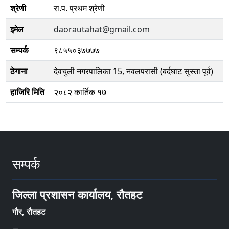
श्रेणी
रा.प. प्रथम श्रेणी
इमेल
daorautahat@gmail.com
सम्पर्क
९८५५०३७७७७
ठेगाना
देवचुली नगरपालिका 15, नवलपरासी (बर्दघाट सुस्ता पूर्व)
हाजिरि मिति
२०८२ कार्तिक १७
सम्पर्क
जिल्ला प्रशासन कार्यालय, रौतहट
गौर, रौतहट