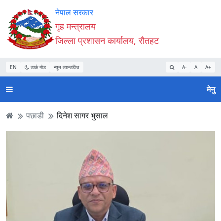
Accessibility
मुख्य
मुख्य
वेबसाइट
नेपाल सरकार
Mode
सामाग्री
नेभिगेसन
खोजमा
गृह मन्त्रालय
सुरु
पढ्नुहाेस्
पढ्नुहाेस्
जानुहोस्
जिल्ला प्रशासन कार्यालय, रौतहट
गर्नुहोस्
EN
डार्क मोड
न्यून व्यान्डविथ
A-
A
A+
मेनु
पछाडी
दिनेश सागर भुसाल