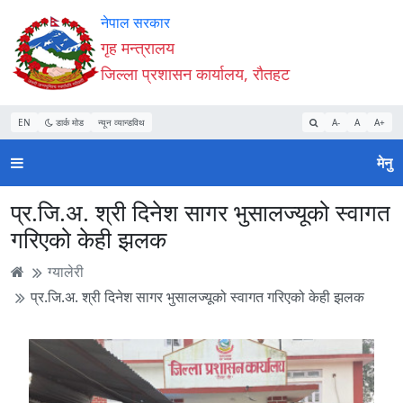
Accessibility
मुख्य
मुख्य
वेबसाइट
नेपाल सरकार
Mode
सामाग्री
नेभिगेसन
खोजमा
गृह मन्त्रालय
सुरु
पढ्नुहाेस्
पढ्नुहाेस्
जानुहोस्
जिल्ला प्रशासन कार्यालय, रौतहट
गर्नुहोस्
EN
डार्क मोड
न्यून व्यान्डविथ
A-
A
A+
मेनु
प्र.जि.अ. श्री दिनेश सागर भुसालज्यूको स्वागत
गरिएको केही झलक
ग्यालेरी
प्र.जि.अ. श्री दिनेश सागर भुसालज्यूको स्वागत गरिएको केही झलक