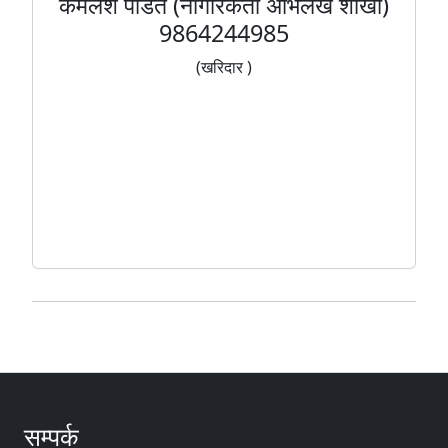
कमलेश पंडित (नागरिकता अभिलेख शाखा)
9864244985
(खरिदार )
सम्पर्क