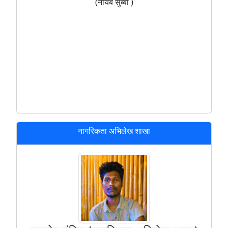
(नायब सुब्बा )
नागरिकता अभिलेख शाखा