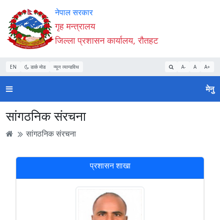
Accessibility
मुख्य
मुख्य
वेबसाइट
नेपाल सरकार
Mode
सामाग्री
नेभिगेसन
खोजमा
गृह मन्त्रालय
सुरु
पढ्नुहाेस्
पढ्नुहाेस्
जानुहोस्
जिल्ला प्रशासन कार्यालय, रौतहट
गर्नुहोस्
EN
डार्क मोड
न्यून व्यान्डविथ
A-
A
A+
मेनु
सांगठनिक संरचना
सांगठनिक संरचना
प्रशासन शाखा