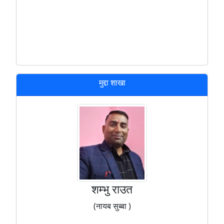
मुद्दा शाखा
शम्भु राउत
(नायब सुब्बा )