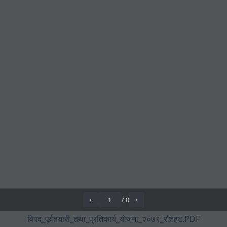
/
0
‹
›
विपद्_पूर्वतयारी_तथा_प्रतिकार्य_योजना_२०७९_रौतहट.PDF