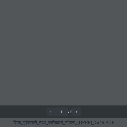
/
0
‹
›
विपद्_पूर्वतयारी_तथा_प्रतिकार्य_योजना_(DPRP)_२०८१.PDF