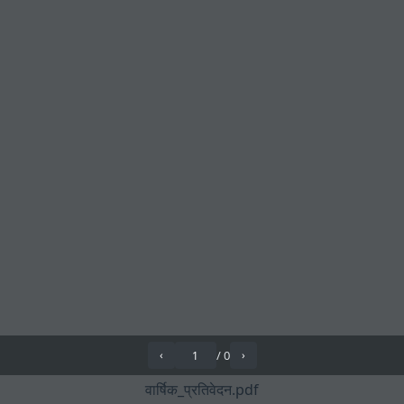
/
0
‹
›
वार्षिक_प्रतिवेदन.pdf