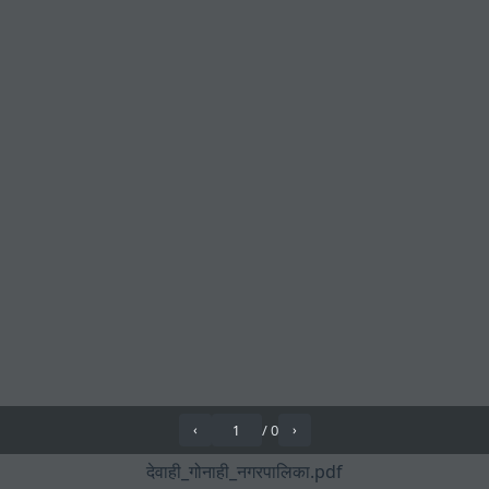
/
0
‹
›
देवाही_गोनाही_नगरपालिका.pdf